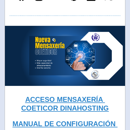
ACCESO MENSAXERÍA 
COETICOR DINAHOSTING
MANUAL DE CONFIGURACIÓN 