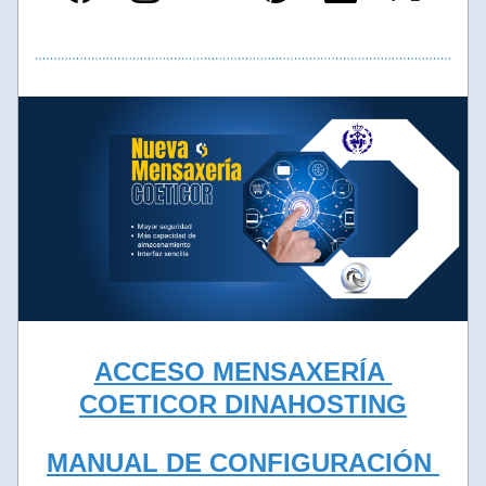
ACCESO MENSAXERÍA 
COETICOR DINAHOSTING
MANUAL DE CONFIGURACIÓN 